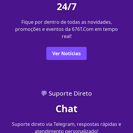
24/7
Fique por dentro de todas as novidades,
promoções e eventos da 676T.Com em tempo
real!
Ver Notícias
💬 Suporte Direto
Chat
Suporte direto via Telegram, respostas rápidas e
atendimento personalizado!