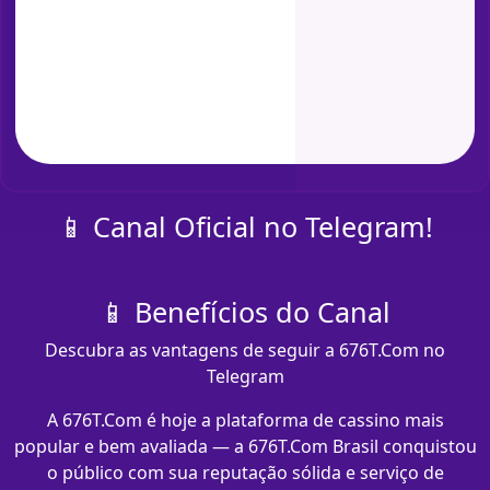
📱 Canal Oficial no Telegram!
📱 Benefícios do Canal
Descubra as vantagens de seguir a 676T.Com no
Telegram
A 676T.Com é hoje a plataforma de cassino mais
popular e bem avaliada — a 676T.Com Brasil conquistou
o público com sua reputação sólida e serviço de