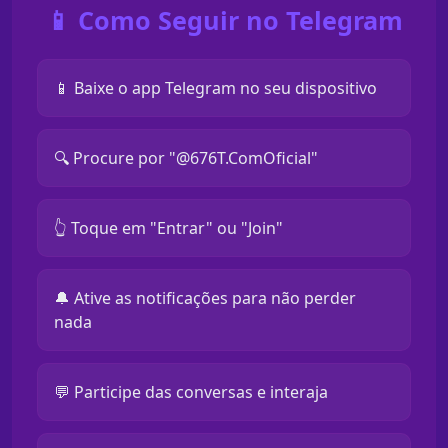
📱 Como Seguir no Telegram
📱 Baixe o app Telegram no seu dispositivo
🔍 Procure por "@676T.ComOficial"
👆 Toque em "Entrar" ou "Join"
🔔 Ative as notificações para não perder
nada
💬 Participe das conversas e interaja