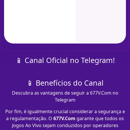
📱 Canal Oficial no Telegram!
📱 Benefícios do Canal
Descubra as vantagens de seguir a 677V.Com no
Telegram
Por fim, é igualmente crucial considerar a segurança e
a regulamentação. O
677V.Com
garante que todos os
Jogos Ao Vivo sejam conduzidos por operadores