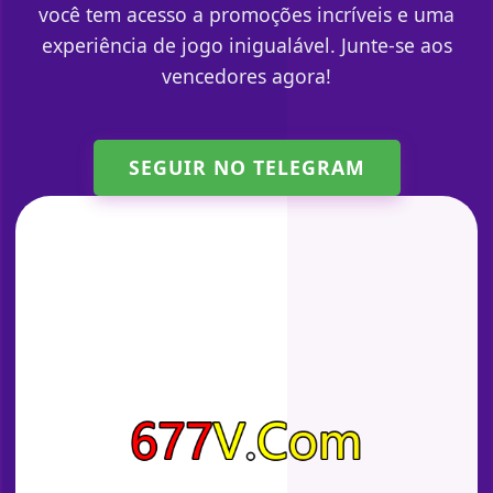
você tem acesso a promoções incríveis e uma
experiência de jogo inigualável. Junte-se aos
vencedores agora!
SEGUIR NO TELEGRAM