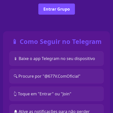
Entrar Grupo
📱 Como Seguir no Telegram
📱 Baixe o app Telegram no seu dispositivo
🔍 Procure por "@677V.ComOficial"
👆 Toque em "Entrar" ou "Join"
🔔 Ative as notificações para não perder