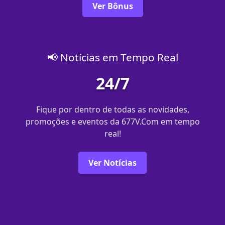
Ver Bônus
📢 Notícias em Tempo Real
24/7
Fique por dentro de todas as novidades,
promoções e eventos da 677V.Com em tempo
real!
Ver Notícias