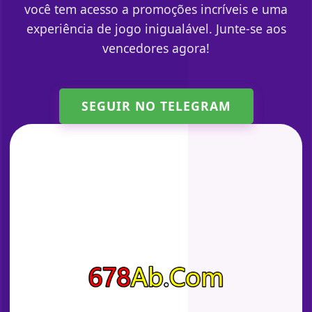
você tem acesso a promoções incríveis e uma
experiência de jogo inigualável. Junte-se aos
vencedores agora!
SEGUIR NO TELEGRAM