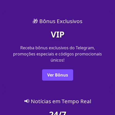
🎁 Bônus Exclusivos
VIP
Receba bônus exclusivos do Telegram,
promoções especiais e códigos promocionais
únicos!
Ver Bônus
📢 Notícias em Tempo Real
24/7