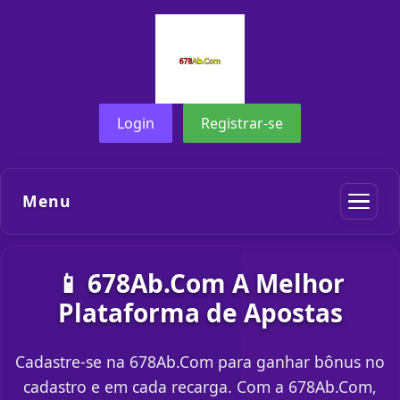
Login
Registrar-se
Menu
📱 678Ab.Com A Melhor
Plataforma de Apostas
Cadastre-se na 678Ab.Com para ganhar bônus no
cadastro e em cada recarga. Com a 678Ab.Com,