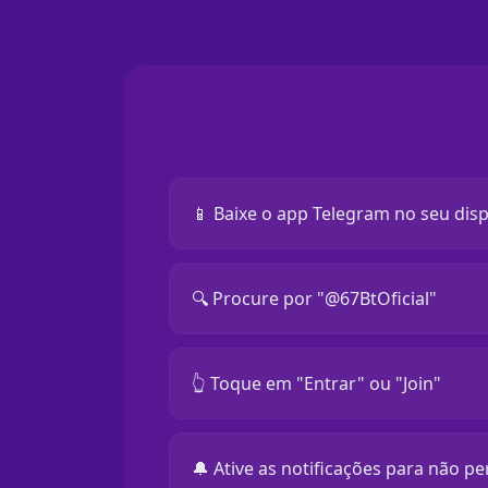
📱 Baixe o app Telegram no seu disp
🔍 Procure por "@67BtOficial"
👆 Toque em "Entrar" ou "Join"
🔔 Ative as notificações para não p