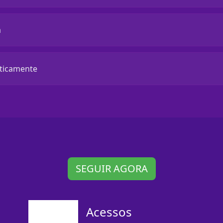
a
aticamente
SEGUIR AGORA
Acessos