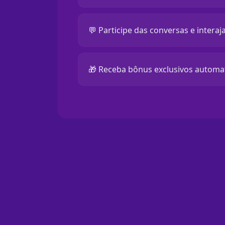
💬 Participe das conversas e interaj
🎁 Receba bônus exclusivos autom