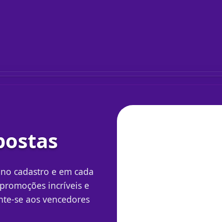
postas
 no cadastro e em cada
 promoções incríveis e
unte-se aos vencedores