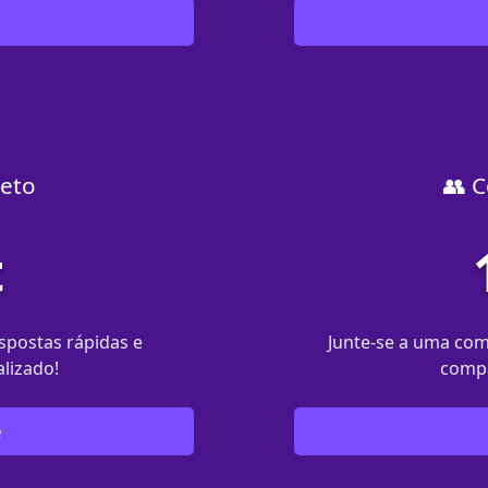
reto
👥 
t
espostas rápidas e
Junte-se a uma com
lizado!
compa
e