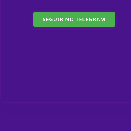
SEGUIR NO TELEGRAM