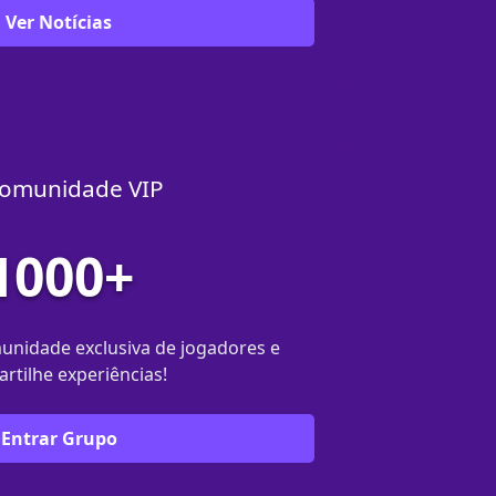
Ver Notícias
Comunidade VIP
1000+
unidade exclusiva de jogadores e
rtilhe experiências!
Entrar Grupo