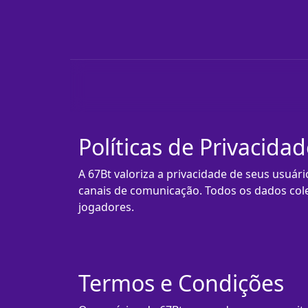
Políticas de Privacida
A 67Bt valoriza a privacidade de seus usuá
canais de comunicação. Todos os dados cole
jogadores.
Termos e Condições