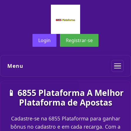
Login
Registrar-se
Menu
📱 6855 Plataforma A Melhor
Plataforma de Apostas
Cadastre-se na 6855 Plataforma para ganhar
bônus no cadastro e em cada recarga. Com a