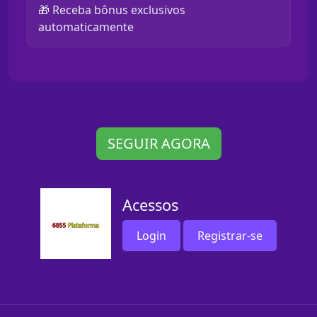
🎁 Receba bônus exclusivos
automaticamente
SEGUIR AGORA
Acessos
Login
Registrar-se