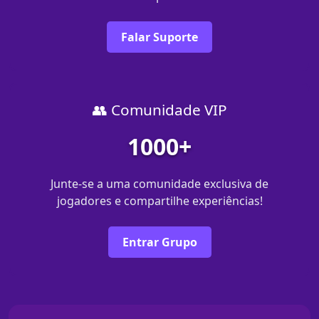
Falar Suporte
👥 Comunidade VIP
1000+
Junte-se a uma comunidade exclusiva de
jogadores e compartilhe experiências!
Entrar Grupo