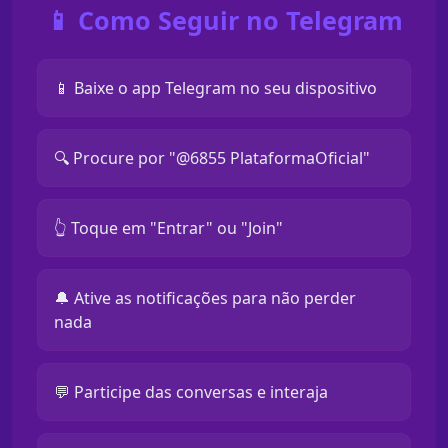
📱 Como Seguir no Telegram
📱 Baixe o app Telegram no seu dispositivo
🔍 Procure por "@6855 PlataformaOficial"
👆 Toque em "Entrar" ou "Join"
🔔 Ative as notificações para não perder
nada
💬 Participe das conversas e interaja