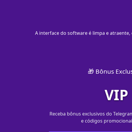
A interface do software é limpa e atraente,
🎁 Bônus Exclu
VIP
Receba bônus exclusivos do Telegra
e códigos promocionai