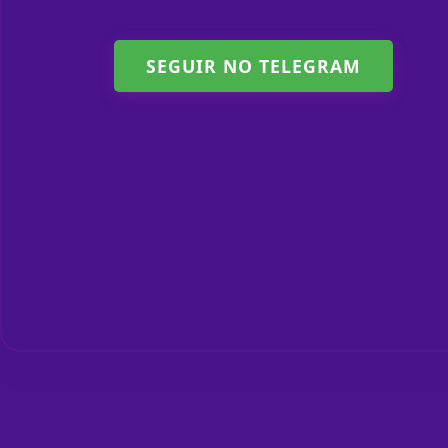
SEGUIR NO TELEGRAM