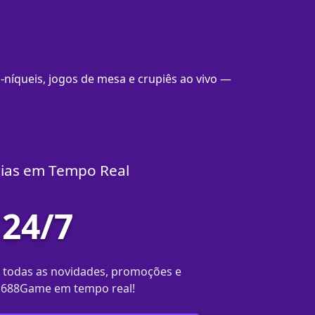
a-níqueis, jogos de mesa e crupiês ao vivo —
cias em Tempo Real
24/7
e todas as novidades, promoções e
 688Game em tempo real!