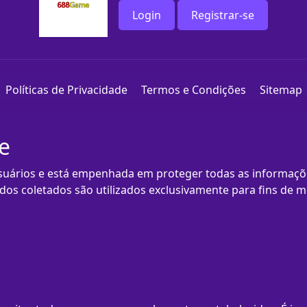
Login
Registrar-se
Políticas de Privacidade
Termos e Condições
Sitemap
de
usuários e está empenhada em proteger todas as informaçõ
os coletados são utilizados exclusivamente para fins de m