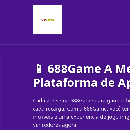
📱 688Game A M
Plataforma de A
Cadastre-se na 688Game para ganhar b
cada recarga. Com a 688Game, você te
incríveis e uma experiência de jogo inig
vencedores agora!