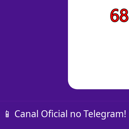
📱 Canal Oficial no Telegram!