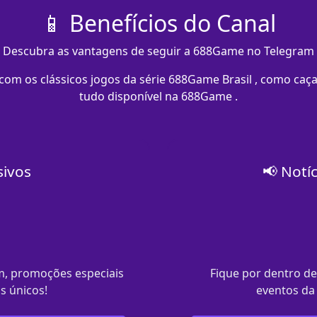
📱 Benefícios do Canal
Descubra as vantagens de seguir a 688Game no Telegram
 com os clássicos jogos da série 688Game Brasil , como caç
tudo disponível na 688Game .
sivos
📢 Notí
m, promoções especiais
Fique por dentro d
s únicos!
eventos da