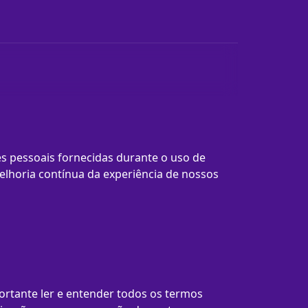
s pessoais fornecidas durante o uso de
elhoria contínua da experiência de nossos
rtante ler e entender todos os termos