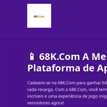
📱 68K.Com A Me
Plataforma de A
Cadastre-se na 68K.Com para ganhar b
cada recarga. Com a 68K.Com, você te
incríveis e uma experiência de jogo inig
vencedores agora!