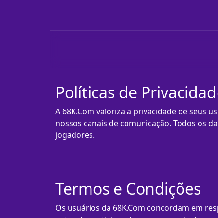
Políticas de Privacida
A 68K.Com valoriza a privacidade de seus u
nossos canais de comunicação. Todos os dad
jogadores.
Termos e Condições
Os usuários da 68K.Com concordam em respe