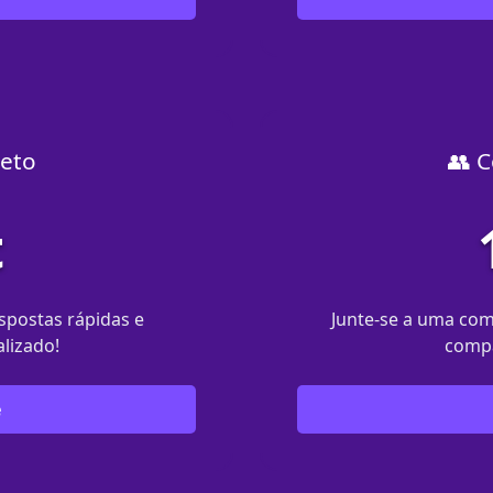
reto
👥 
t
espostas rápidas e
Junte-se a uma com
lizado!
compa
e