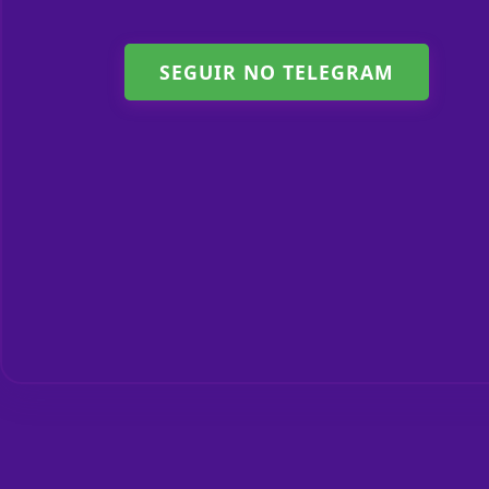
SEGUIR NO TELEGRAM