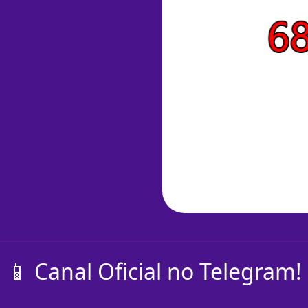
📱 Canal Oficial no Telegram!