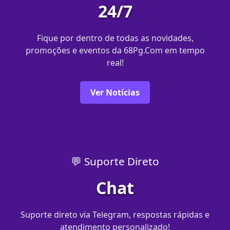
24/7
Fique por dentro de todas as novidades,
promoções e eventos da 68Pg.Com em tempo
real!
Ver Notícias
💬 Suporte Direto
Chat
Suporte direto via Telegram, respostas rápidas e
atendimento personalizado!