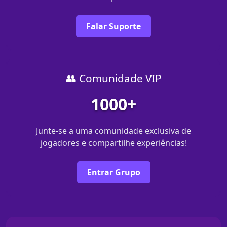
Falar Suporte
👥 Comunidade VIP
1000+
Junte-se a uma comunidade exclusiva de
jogadores e compartilhe experiências!
Entrar Grupo