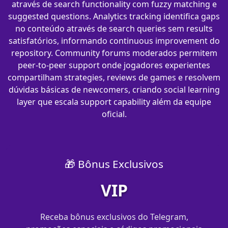
através de search functionality com fuzzy matching e
suggested questions. Analytics tracking identifica gaps
no conteúdo através de search queries sem results
satisfatórios, informando continuous improvement do
repository. Community forums moderados permitem
peer-to-peer support onde jogadores experientes
compartilham strategies, reviews de games e resolvem
dúvidas básicas de newcomers, criando social learning
layer que escala support capability além da equipe
oficial.
🎁 Bônus Exclusivos
VIP
Receba bônus exclusivos do Telegram,