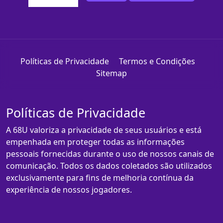
Políticas de Privacidade
Termos e Condições
Sitemap
Políticas de Privacidade
A 68U valoriza a privacidade de seus usuários e está
empenhada em proteger todas as informações
pessoais fornecidas durante o uso de nossos canais de
comunicação. Todos os dados coletados são utilizados
exclusivamente para fins de melhoria contínua da
experiência de nossos jogadores.