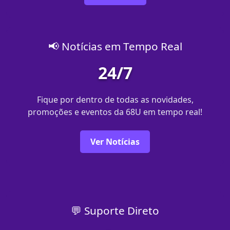
📢 Notícias em Tempo Real
24/7
Fique por dentro de todas as novidades,
promoções e eventos da 68U em tempo real!
Ver Notícias
💬 Suporte Direto