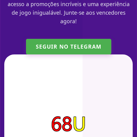
acesso a promoções incríveis e uma experiência
de jogo inigualável. Junte-se aos vencedores
agora!
SEGUIR NO TELEGRAM