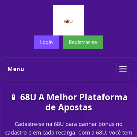
Login
Registrar-se
Menu
📱 68U A Melhor Plataforma
de Apostas
Cadastre-se na 68U para ganhar bônus no
cadastro e em cada recarga. Com a 68U, você tem