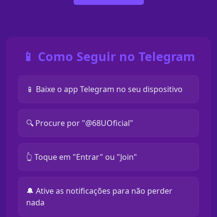
📱 Como Seguir no Telegram
📱 Baixe o app Telegram no seu dispositivo
🔍 Procure por "@68UOficial"
👆 Toque em "Entrar" ou "Join"
🔔 Ative as notificações para não perder
nada