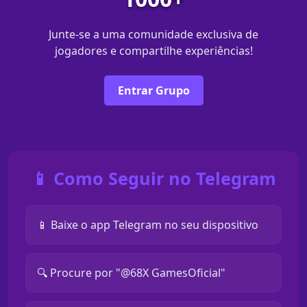
Junte-se a uma comunidade exclusiva de
jogadores e compartilhe experiências!
Entrar Grupo
📱 Como Seguir no Telegram
📱 Baixe o app Telegram no seu dispositivo
🔍 Procure por "@68X GamesOficial"