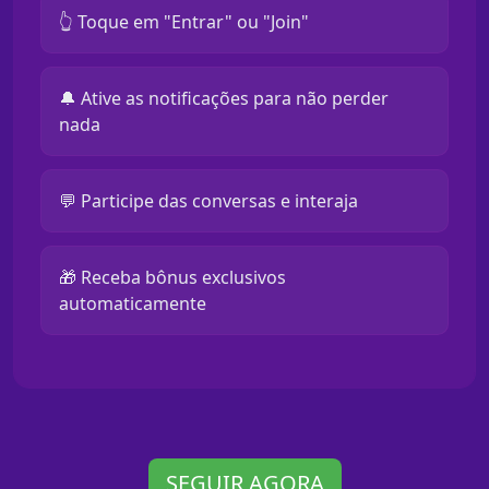
👆 Toque em "Entrar" ou "Join"
🔔 Ative as notificações para não perder
nada
💬 Participe das conversas e interaja
🎁 Receba bônus exclusivos
automaticamente
SEGUIR AGORA