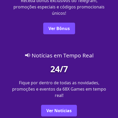
Receba bônus exclusivos do Telegram,
promoções especiais e códigos promocionais
únicos!
Ver Bônus
📢 Notícias em Tempo Real
24/7
Fique por dentro de todas as novidades,
promoções e eventos da 68X Games em tempo
real!
Ver Notícias