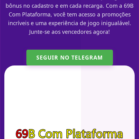
bônus no cadastro e em cada recarga. Com a 69B
Com Plataforma, você tem acesso a promoções
incríveis e uma experiência de jogo inigualável.
Junte-se aos vencedores agora!
SEGUIR NO TELEGRAM