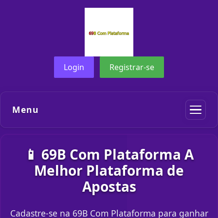
Login
Registrar-se
Menu
📱 69B Com Plataforma A
Melhor Plataforma de
Apostas
Cadastre-se na 69B Com Plataforma para ganhar