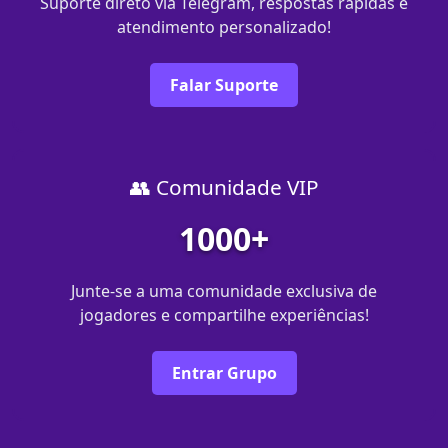
Suporte direto via Telegram, respostas rápidas e
atendimento personalizado!
Falar Suporte
👥 Comunidade VIP
1000+
Junte-se a uma comunidade exclusiva de
jogadores e compartilhe experiências!
Entrar Grupo