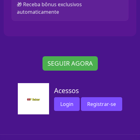
🎁 Receba bônus exclusivos
automaticamente
SEGUIR AGORA
Acessos
Login
Registrar-se