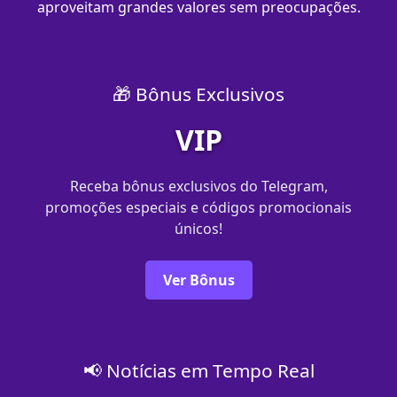
aproveitam grandes valores sem preocupações.
🎁 Bônus Exclusivos
VIP
Receba bônus exclusivos do Telegram,
promoções especiais e códigos promocionais
únicos!
Ver Bônus
📢 Notícias em Tempo Real