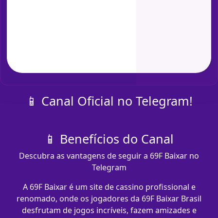
📱 Canal Oficial no Telegram!
📱 Benefícios do Canal
Descubra as vantagens de seguir a 69F Baixar no
Telegram
A 69F Baixar é um site de cassino profissional e
renomado, onde os jogadores da 69F Baixar Brasil
desfrutam de jogos incríveis, fazem amizades e