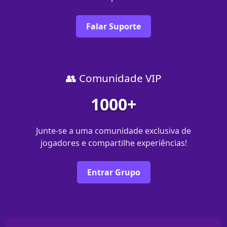
Falar Suporte
👥 Comunidade VIP
1000+
Junte-se a uma comunidade exclusiva de
jogadores e compartilhe experiências!
Entrar Grupo