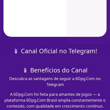
📱 Canal Oficial no Telegram!
📱 Benefícios do Canal
Descubra as vantagens de seguir a 6Dpg.Com no
Telegram
A 6Dpg.Com foi feita para amantes de jogos — a
plataforma 6Dpg.Com Brasil amplia constantemente o
conteúdo, com qualidade em crescimento contínuo.