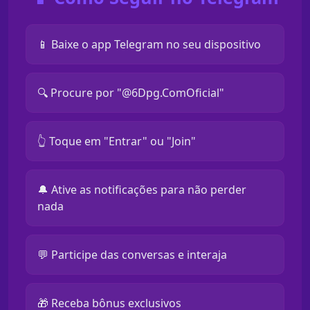
📱 Baixe o app Telegram no seu dispositivo
🔍 Procure por "@6Dpg.ComOficial"
👆 Toque em "Entrar" ou "Join"
🔔 Ative as notificações para não perder
nada
💬 Participe das conversas e interaja
🎁 Receba bônus exclusivos