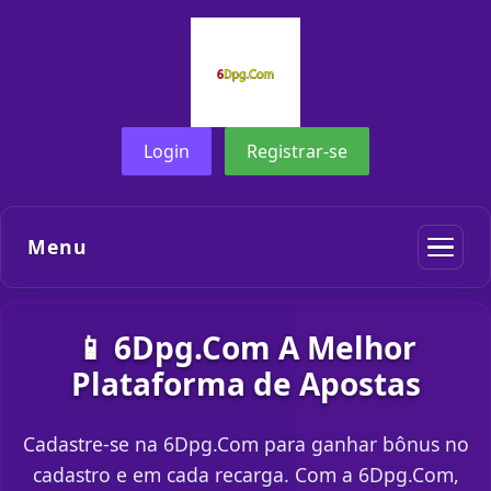
Login
Registrar-se
Menu
📱 6Dpg.Com A Melhor
Plataforma de Apostas
Cadastre-se na 6Dpg.Com para ganhar bônus no
cadastro e em cada recarga. Com a 6Dpg.Com,