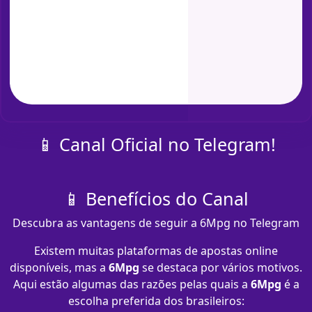
📱 Canal Oficial no Telegram!
📱 Benefícios do Canal
Descubra as vantagens de seguir a 6Mpg no Telegram
Existem muitas plataformas de apostas online
disponíveis, mas a
6Mpg
se destaca por vários motivos.
Aqui estão algumas das razões pelas quais a
6Mpg
é a
escolha preferida dos brasileiros: