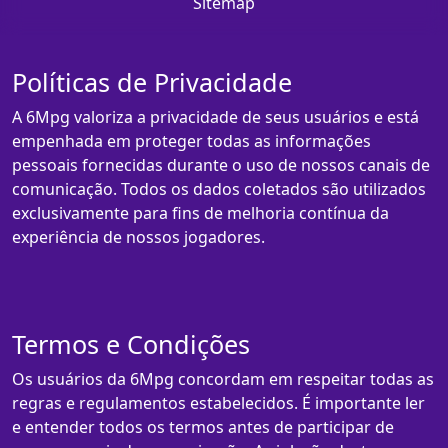
Sitemap
Políticas de Privacidade
A 6Mpg valoriza a privacidade de seus usuários e está
empenhada em proteger todas as informações
pessoais fornecidas durante o uso de nossos canais de
comunicação. Todos os dados coletados são utilizados
exclusivamente para fins de melhoria contínua da
experiência de nossos jogadores.
Termos e Condições
Os usuários da 6Mpg concordam em respeitar todas as
regras e regulamentos estabelecidos. É importante ler
e entender todos os termos antes de participar de