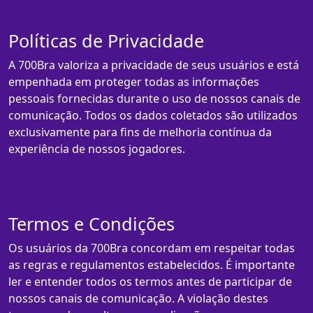
Políticas de Privacidade
A 700Bra valoriza a privacidade de seus usuários e está
empenhada em proteger todas as informações
pessoais fornecidas durante o uso de nossos canais de
comunicação. Todos os dados coletados são utilizados
exclusivamente para fins de melhoria contínua da
experiência de nossos jogadores.
Termos e Condições
Os usuários da 700Bra concordam em respeitar todas
as regras e regulamentos estabelecidos. É importante
ler e entender todos os termos antes de participar de
nossos canais de comunicação. A violação destes