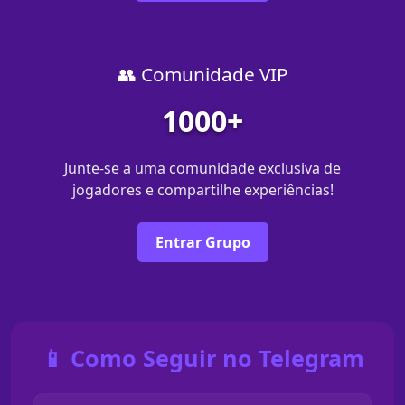
👥 Comunidade VIP
1000+
Junte-se a uma comunidade exclusiva de
jogadores e compartilhe experiências!
Entrar Grupo
📱 Como Seguir no Telegram