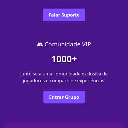
Falar Suporte
👥 Comunidade VIP
1000+
Junte-se a uma comunidade exclusiva de
jogadores e compartilhe experiências!
Entrar Grupo