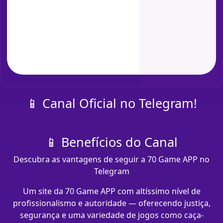
📱 Canal Oficial no Telegram!
📱 Benefícios do Canal
Descubra as vantagens de seguir a 70 Game APP no
Telegram
Um site da 70 Game APP com altíssimo nível de
profissionalismo e autoridade — oferecendo justiça,
segurança e uma variedade de jogos como caça-