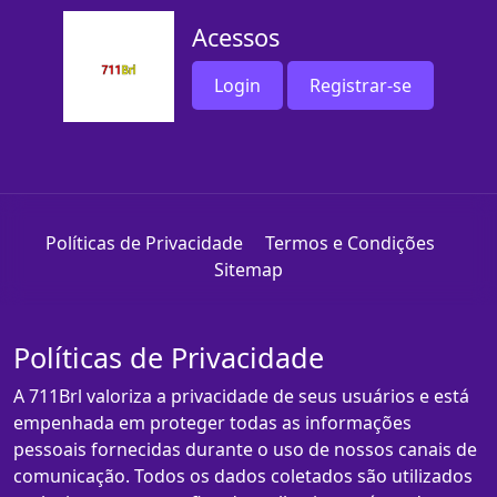
Acessos
Login
Registrar-se
Políticas de Privacidade
Termos e Condições
Sitemap
Políticas de Privacidade
A 711Brl valoriza a privacidade de seus usuários e está
empenhada em proteger todas as informações
pessoais fornecidas durante o uso de nossos canais de
comunicação. Todos os dados coletados são utilizados