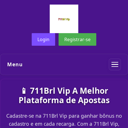
Login
Registrar-se
Menu
📱 711Brl Vip A Melhor
Plataforma de Apostas
Cadastre-se na 711Brl Vip para ganhar bônus no
cadastro e em cada recarga. Com a 711Brl Vip,