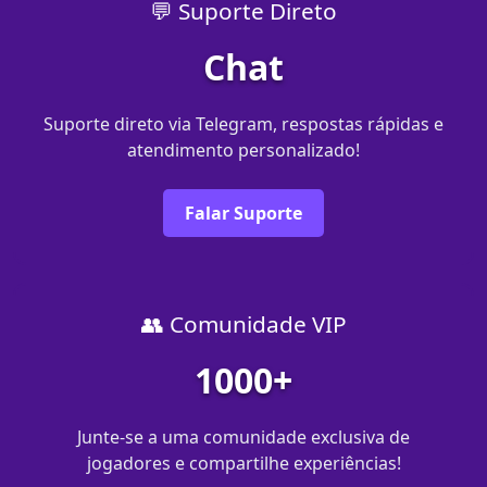
💬 Suporte Direto
Chat
Suporte direto via Telegram, respostas rápidas e
atendimento personalizado!
Falar Suporte
👥 Comunidade VIP
1000+
Junte-se a uma comunidade exclusiva de
jogadores e compartilhe experiências!