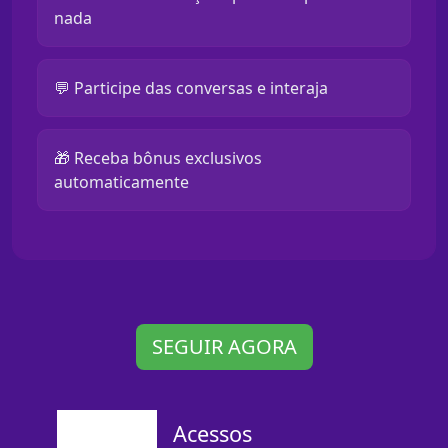
nada
💬 Participe das conversas e interaja
🎁 Receba bônus exclusivos
automaticamente
SEGUIR AGORA
Acessos