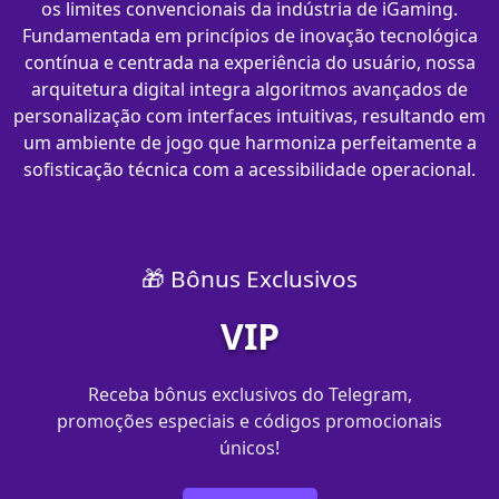
os limites convencionais da indústria de iGaming.
Fundamentada em princípios de inovação tecnológica
contínua e centrada na experiência do usuário, nossa
arquitetura digital integra algoritmos avançados de
personalização com interfaces intuitivas, resultando em
um ambiente de jogo que harmoniza perfeitamente a
sofisticação técnica com a acessibilidade operacional.
🎁 Bônus Exclusivos
VIP
Receba bônus exclusivos do Telegram,
promoções especiais e códigos promocionais
únicos!