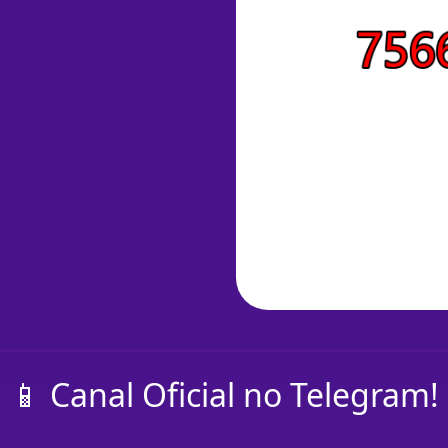
📱 Canal Oficial no Telegram!