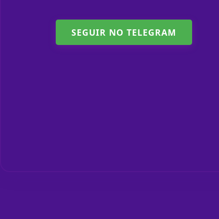
SEGUIR NO TELEGRAM