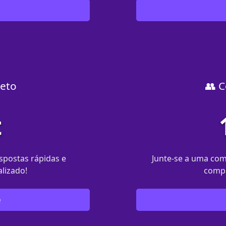
reto
👥 
t
espostas rápidas e
Junte-se a uma com
lizado!
compa
e