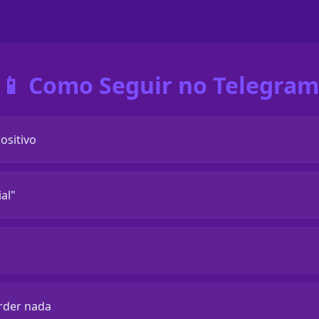
📱 Como Seguir no Telegram
ositivo
al"
erder nada