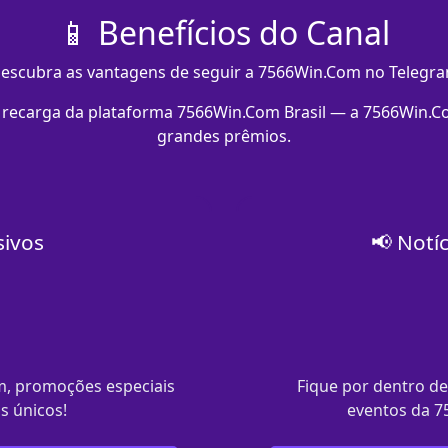
📱 Benefícios do Canal
escubra as vantagens de seguir a 7566Win.Com no Telegr
recarga da plataforma 7566Win.Com Brasil — a 7566Win.Co
grandes prêmios.
sivos
📢 Notí
m, promoções especiais
Fique por dentro d
s únicos!
eventos da 7