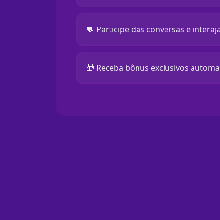
💬 Participe das conversas e interaj
🎁 Receba bônus exclusivos autom