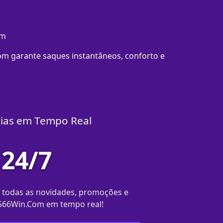
am
m garante saques instantâneos, conforto e
cias em Tempo Real
24/7
e todas as novidades, promoções e
566Win.Com em tempo real!