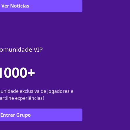
Ver Notícias
Comunidade VIP
1000+
unidade exclusiva de jogadores e
rtilhe experiências!
Entrar Grupo