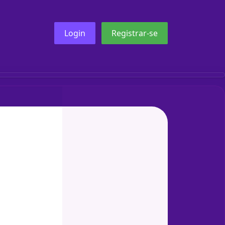
Login
Registrar-se