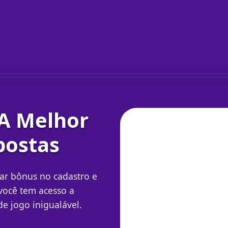
A Melhor
postas
ar bônus no cadastro e
você tem acesso a
e jogo inigualável.