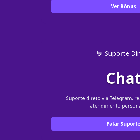
Ver Bônus
💬 Suporte Di
Cha
Suporte direto via Telegram, r
atendimento persona
Falar Suport