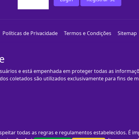
Políticas de Privacidade
Termos e Condições
Sitemap
de
 usuários e está empenhada em proteger todas as informaçõ
os coletados são utilizados exclusivamente para fins de m
eitar todas as regras e regulamentos estabelecidos. É im