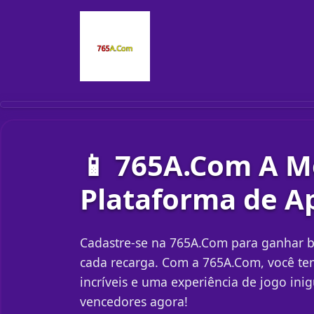
📱 765A.Com A M
Plataforma de A
Cadastre-se na 765A.Com para ganhar 
cada recarga. Com a 765A.Com, você t
incríveis e uma experiência de jogo inig
vencedores agora!