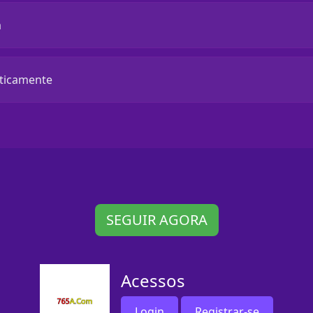
a
aticamente
SEGUIR AGORA
Acessos
Login
Registrar-se