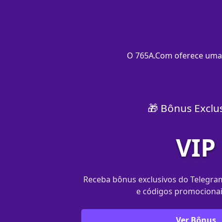
O 765A.Com oferece uma 
🎁 Bônus Exclu
VIP
Receba bônus exclusivos do Telegra
e códigos promocionai
Ver Bônus