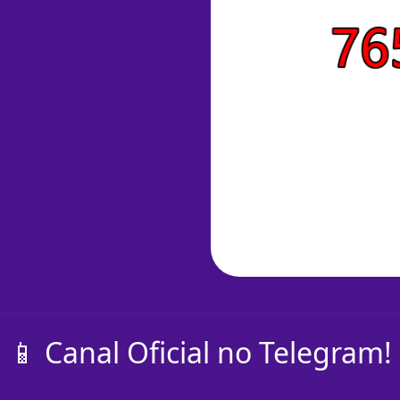
📱 Canal Oficial no Telegram!