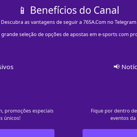
📱 Benefícios do Canal
Descubra as vantagens de seguir a 765A.Com no Telegram
grande seleção de opções de apostas em e-sports com pro
sivos
📢 Notí
m, promoções especiais
Fique por dentro d
s únicos!
eventos da