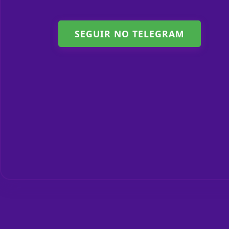
SEGUIR NO TELEGRAM