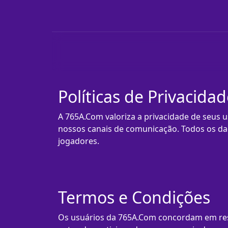
Políticas de Privacida
A 765A.Com valoriza a privacidade de seus
nossos canais de comunicação. Todos os dad
jogadores.
Termos e Condições
Os usuários da 765A.Com concordam em resp