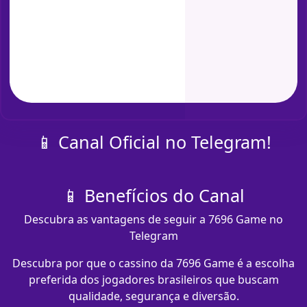
📱 Canal Oficial no Telegram!
📱 Benefícios do Canal
Descubra as vantagens de seguir a 7696 Game no
Telegram
Descubra por que o cassino da 7696 Game é a escolha
preferida dos jogadores brasileiros que buscam
qualidade, segurança e diversão.