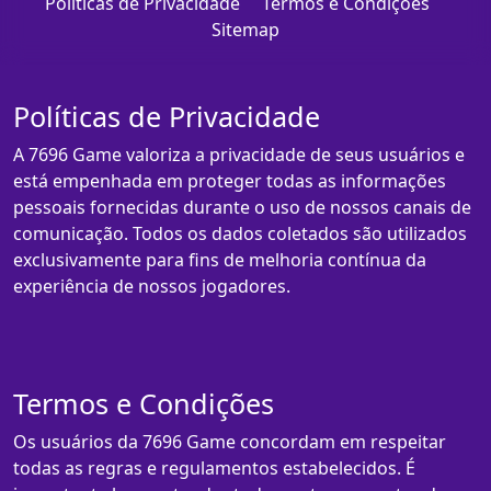
Políticas de Privacidade
Termos e Condições
Sitemap
Políticas de Privacidade
A 7696 Game valoriza a privacidade de seus usuários e
está empenhada em proteger todas as informações
pessoais fornecidas durante o uso de nossos canais de
comunicação. Todos os dados coletados são utilizados
exclusivamente para fins de melhoria contínua da
experiência de nossos jogadores.
Termos e Condições
Os usuários da 7696 Game concordam em respeitar
todas as regras e regulamentos estabelecidos. É