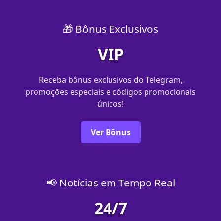
🎁 Bônus Exclusivos
VIP
Receba bônus exclusivos do Telegram,
promoções especiais e códigos promocionais
únicos!
Ver Bônus
📢 Notícias em Tempo Real
24/7