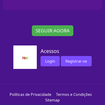
SEGUIR AGORA
Acessos
Login
Registrar-se
Políticas de Privacidade
Termos e Condições
Sitemap