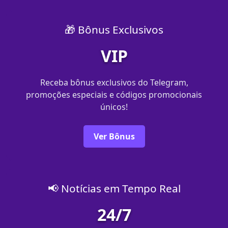
🎁 Bônus Exclusivos
VIP
Receba bônus exclusivos do Telegram,
promoções especiais e códigos promocionais
únicos!
Ver Bônus
📢 Notícias em Tempo Real
24/7