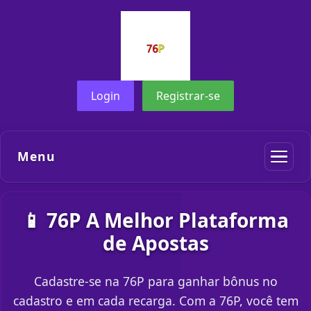
Login
Registrar-se
Menu
📱 76P A Melhor Plataforma
de Apostas
Cadastre-se na 76P para ganhar bônus no
cadastro e em cada recarga. Com a 76P, você tem