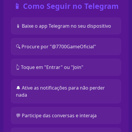
📱 Como Seguir no Telegram
📱 Baixe o app Telegram no seu dispositivo
🔍 Procure por "@7700GameOficial"
👆 Toque em "Entrar" ou "Join"
🔔 Ative as notificações para não perder
nada
💬 Participe das conversas e interaja