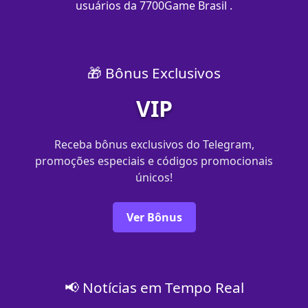
usuários da 7700Game Brasil .
🎁 Bônus Exclusivos
VIP
Receba bônus exclusivos do Telegram,
promoções especiais e códigos promocionais
únicos!
Ver Bônus
📢 Notícias em Tempo Real