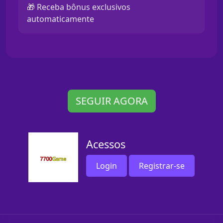
🎁 Receba bônus exclusivos
automaticamente
SEGUIR AGORA
Acessos
Login
Registrar-se