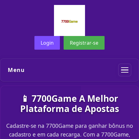
Login
Registrar-se
Menu
📱 7700Game A Melhor
Plataforma de Apostas
Cadastre-se na 7700Game para ganhar bônus no
cadastro e em cada recarga. Com a 7700Game,