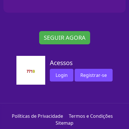
SEGUIR AGORA
Acessos
Login
Registrar-se
Políticas de Privacidade
Termos e Condições
Sitemap