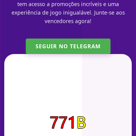
tem acesso a promoções incríveis e uma
experiência de jogo inigualável. Junte-se aos
vencedores agora!
SEGUIR NO TELEGRAM