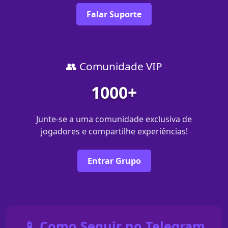
Falar Suporte
👥 Comunidade VIP
1000+
Junte-se a uma comunidade exclusiva de
jogadores e compartilhe experiências!
Entrar Grupo
📱 Como Seguir no Telegram