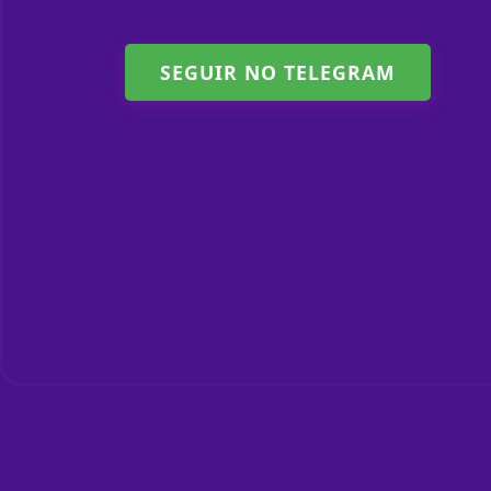
SEGUIR NO TELEGRAM