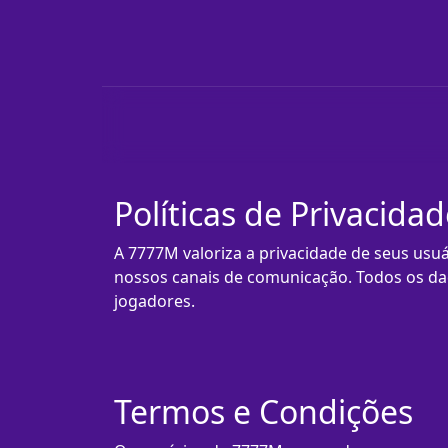
Políticas de Privacida
A 7777M valoriza a privacidade de seus us
nossos canais de comunicação. Todos os dad
jogadores.
Termos e Condições