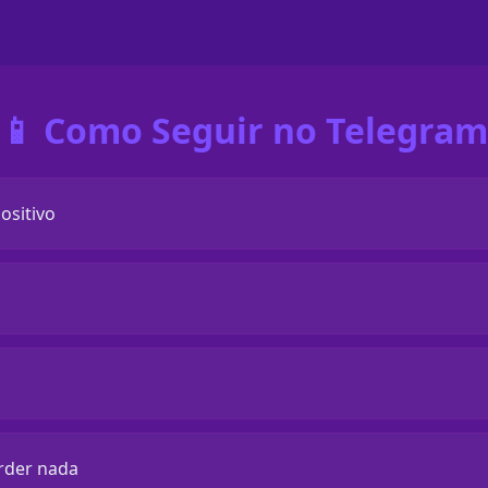
📱 Como Seguir no Telegram
ositivo
erder nada