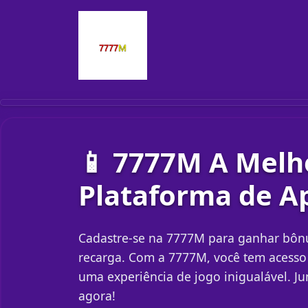
📱 7777M A Melh
Plataforma de A
Cadastre-se na 7777M para ganhar bôn
recarga. Com a 7777M, você tem acesso 
uma experiência de jogo inigualável. J
agora!