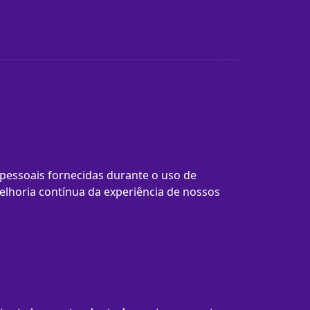
pessoais fornecidas durante o uso de
elhoria contínua da experiência de nossos