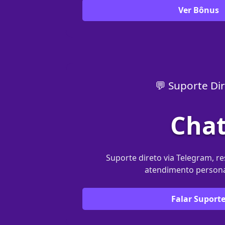
Ver Bônus
💬 Suporte Di
Cha
Suporte direto via Telegram, r
atendimento persona
Falar Suport