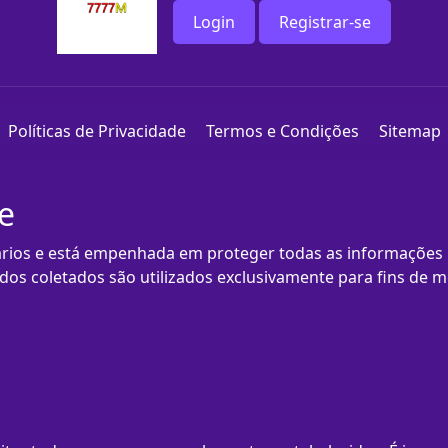
Login
Registrar-se
Políticas de Privacidade
Termos e Condições
Sitemap
de
uários e está empenhada em proteger todas as informações 
os coletados são utilizados exclusivamente para fins de m