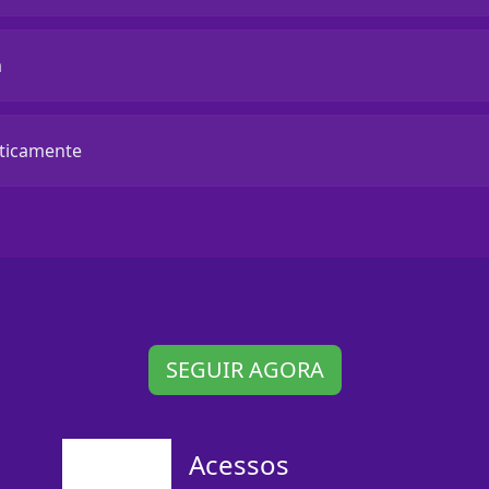
a
aticamente
SEGUIR AGORA
Acessos