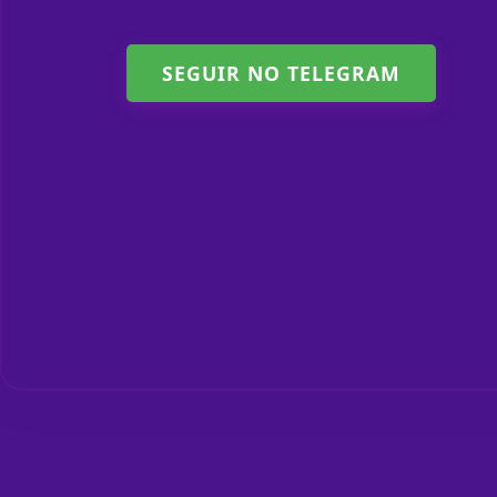
SEGUIR NO TELEGRAM