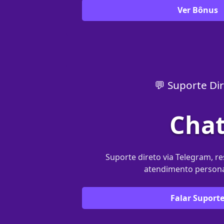
Ver Bônus
💬 Suporte Di
Cha
Suporte direto via Telegram, r
atendimento persona
Falar Suport