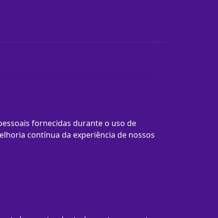
pessoais fornecidas durante o uso de
elhoria contínua da experiência de nossos