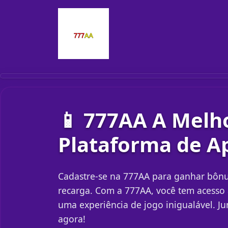
📱 777AA A Melh
Plataforma de A
Cadastre-se na 777AA para ganhar bônu
recarga. Com a 777AA, você tem acesso 
uma experiência de jogo inigualável. J
agora!