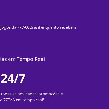
 jogos da 777AA Brasil enquanto recebem
cias em Tempo Real
24/7
e todas as novidades, promoções e
a 777AA em tempo real!