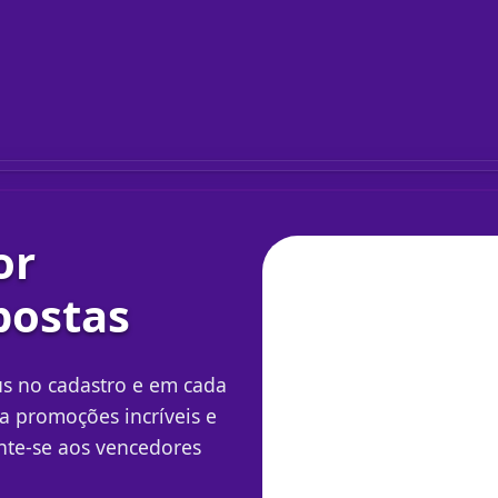
or
postas
s no cadastro e em cada
a promoções incríveis e
unte-se aos vencedores