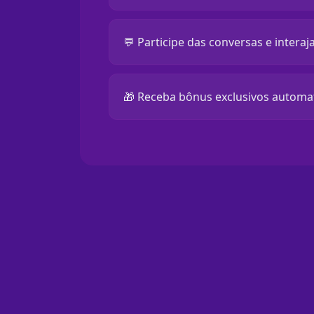
💬 Participe das conversas e interaj
🎁 Receba bônus exclusivos autom