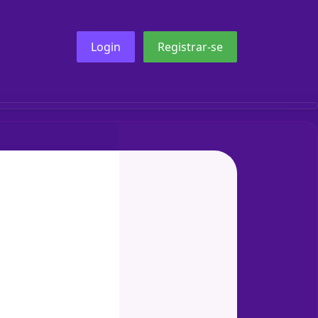
Login
Registrar-se