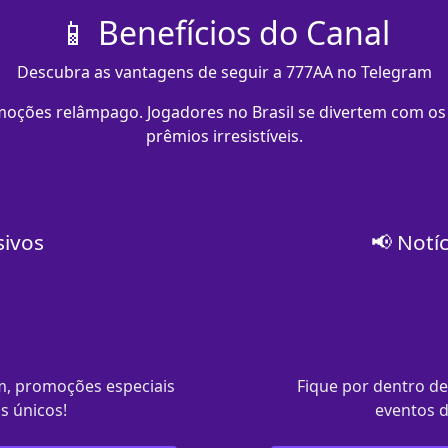
📱 Benefícios do Canal
Descubra as vantagens de seguir a 777AA no Telegram
oções relâmpago. Jogadores no Brasil se divertem com os
prêmios irresistíveis.
sivos
📢 Notí
m, promoções especiais
Fique por dentro d
s únicos!
eventos d