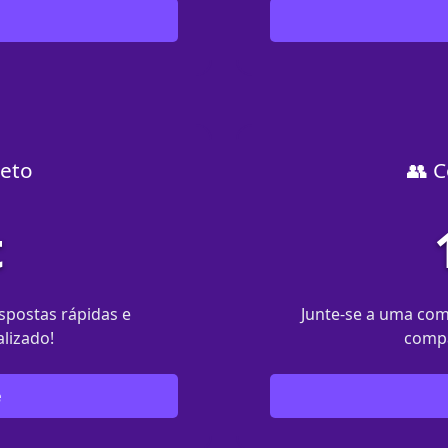
reto
👥 
t
espostas rápidas e
Junte-se a uma com
lizado!
compa
e