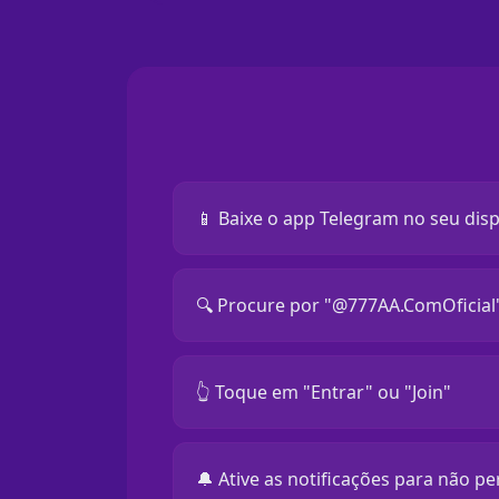
📱 Baixe o app Telegram no seu disp
🔍 Procure por "@777AA.ComOficial
👆 Toque em "Entrar" ou "Join"
🔔 Ative as notificações para não p