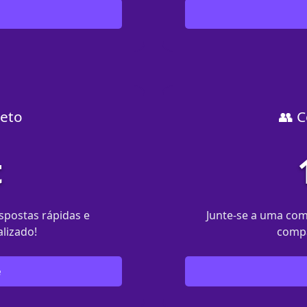
reto
👥 
t
espostas rápidas e
Junte-se a uma com
lizado!
compa
e