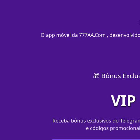
O app móvel da 777AA.Com , desenvolvido 
🎁 Bônus Exclu
VIP
Receba bônus exclusivos do Telegra
e códigos promocionai