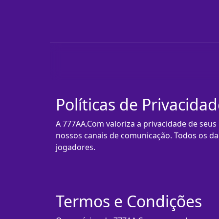
Políticas de Privacida
A 777AA.Com valoriza a privacidade de seu
nossos canais de comunicação. Todos os dad
jogadores.
Termos e Condições