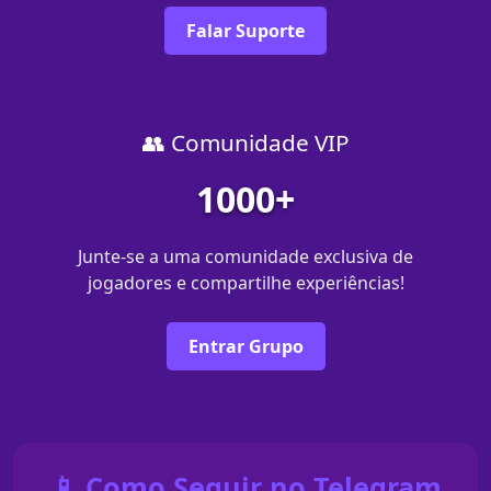
Falar Suporte
👥 Comunidade VIP
1000+
Junte-se a uma comunidade exclusiva de
jogadores e compartilhe experiências!
Entrar Grupo
📱 Como Seguir no Telegram