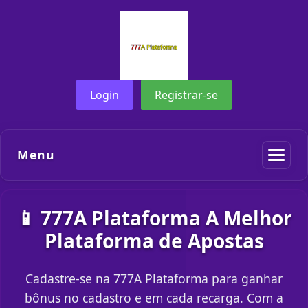
Login
Registrar-se
Menu
📱 777A Plataforma A Melhor
Plataforma de Apostas
Cadastre-se na 777A Plataforma para ganhar
bônus no cadastro e em cada recarga. Com a