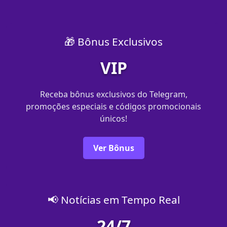
🎁 Bônus Exclusivos
VIP
Receba bônus exclusivos do Telegram,
promoções especiais e códigos promocionais
únicos!
Ver Bônus
📢 Notícias em Tempo Real
24/7