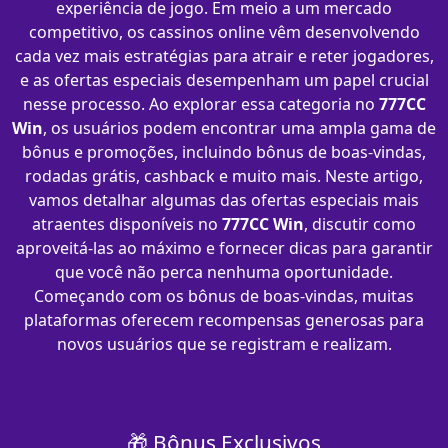
experiência de jogo. Em meio a um mercado
competitivo, os cassinos online vêm desenvolvendo
cada vez mais estratégias para atrair e reter jogadores,
e as ofertas especiais desempenham um papel crucial
nesse processo. Ao explorar essa categoria no
777CC
Win
, os usuários podem encontrar uma ampla gama de
bônus e promoções, incluindo bônus de boas-vindas,
rodadas grátis, cashback e muito mais. Neste artigo,
vamos detalhar algumas das ofertas especiais mais
atraentes disponíveis no
777CC Win
, discutir como
aproveitá-las ao máximo e fornecer dicas para garantir
que você não perca nenhuma oportunidade.
Começando com os bônus de boas-vindas, muitas
plataformas oferecem recompensas generosas para
novos usuários que se registram e realizam.
🎁 Bônus Exclusivos