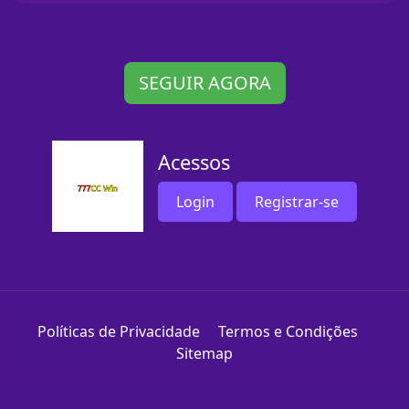
SEGUIR AGORA
Acessos
Login
Registrar-se
Políticas de Privacidade
Termos e Condições
Sitemap