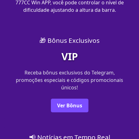
777CC Win APP, você pode controlar o nível de
dificuldade ajustando a altura da barra.
🎁 Bônus Exclusivos
VIP
Receba bônus exclusivos do Telegram,
promoções especiais e códigos promocionais
únicos!
Ver Bônus
📢 Notícias em Tempo Real