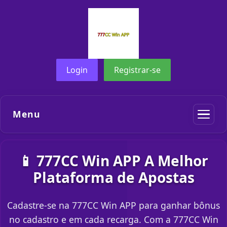
Login
Registrar-se
Menu
📱 777CC Win APP A Melhor
Plataforma de Apostas
Cadastre-se na 777CC Win APP para ganhar bônus
no cadastro e em cada recarga. Com a 777CC Win