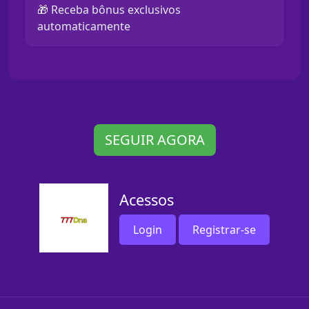
🎁 Receba bônus exclusivos
automaticamente
SEGUIR AGORA
Acessos
Login
Registrar-se