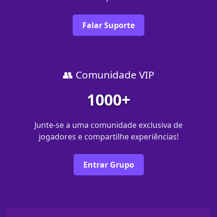
Falar Suporte
👥 Comunidade VIP
1000+
Junte-se a uma comunidade exclusiva de
jogadores e compartilhe experiências!
Entrar Grupo