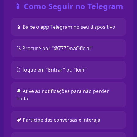
📱 Como Seguir no Telegram
📱 Baixe o app Telegram no seu dispositivo
🔍 Procure por "@777DnaOficial"
👆 Toque em "Entrar" ou "Join"
🔔 Ative as notificações para não perder
nada
💬 Participe das conversas e interaja