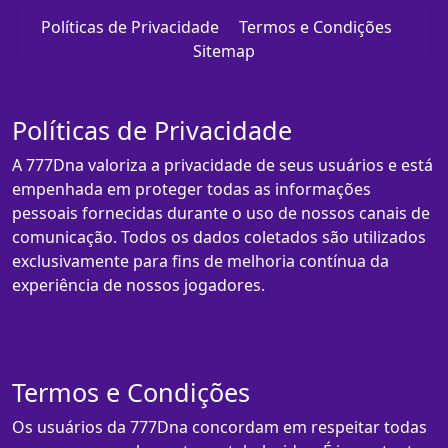
Políticas de Privacidade
Termos e Condições
Sitemap
Políticas de Privacidade
A 777Dna valoriza a privacidade de seus usuários e está
empenhada em proteger todas as informações
pessoais fornecidas durante o uso de nossos canais de
comunicação. Todos os dados coletados são utilizados
exclusivamente para fins de melhoria contínua da
experiência de nossos jogadores.
Termos e Condições
Os usuários da 777Dna concordam em respeitar todas