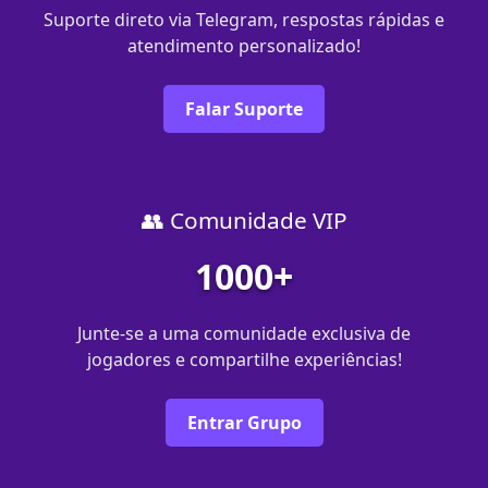
Suporte direto via Telegram, respostas rápidas e
atendimento personalizado!
Falar Suporte
👥 Comunidade VIP
1000+
Junte-se a uma comunidade exclusiva de
jogadores e compartilhe experiências!
Entrar Grupo