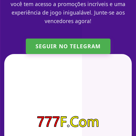
você tem acesso a promoções incríveis e uma
experiência de jogo inigualável. Junte-se aos
vencedores agora!
SEGUIR NO TELEGRAM