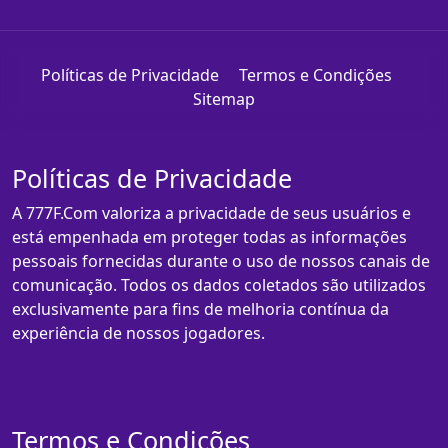
Políticas de Privacidade
Termos e Condições
Sitemap
Políticas de Privacidade
A 777F.Com valoriza a privacidade de seus usuários e
está empenhada em proteger todas as informações
pessoais fornecidas durante o uso de nossos canais de
comunicação. Todos os dados coletados são utilizados
exclusivamente para fins de melhoria contínua da
experiência de nossos jogadores.
Termos e Condições