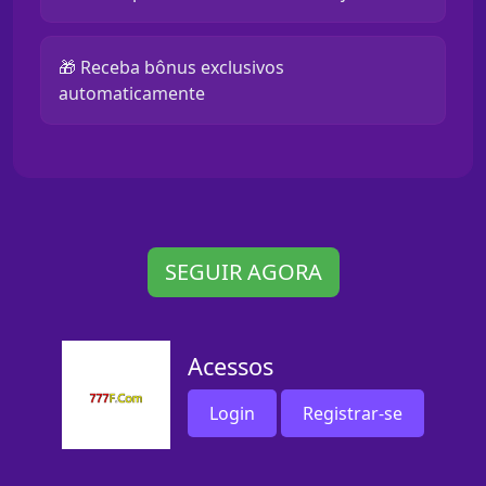
🎁 Receba bônus exclusivos
automaticamente
SEGUIR AGORA
Acessos
Login
Registrar-se