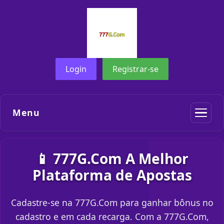
Login
Registrar-se
Menu
📱 777G.Com A Melhor
Plataforma de Apostas
Cadastre-se na 777G.Com para ganhar bônus no
cadastro e em cada recarga. Com a 777G.Com,