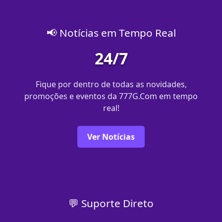
📢 Notícias em Tempo Real
24/7
Fique por dentro de todas as novidades,
promoções e eventos da 777G.Com em tempo
real!
Ver Notícias
💬 Suporte Direto