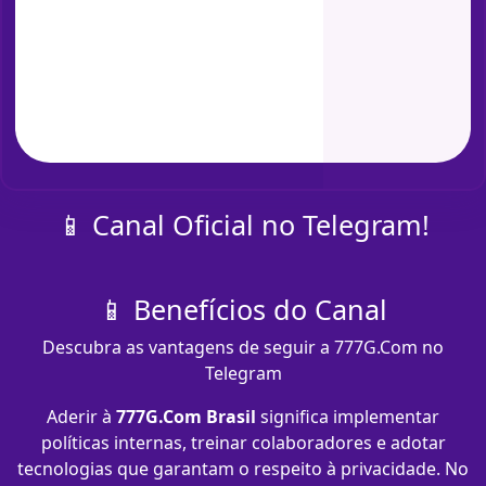
📱 Canal Oficial no Telegram!
📱 Benefícios do Canal
Descubra as vantagens de seguir a 777G.Com no
Telegram
Aderir à
777G.Com Brasil
significa implementar
políticas internas, treinar colaboradores e adotar
tecnologias que garantam o respeito à privacidade. No