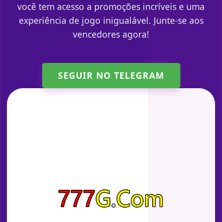
você tem acesso a promoções incríveis e uma
experiência de jogo inigualável. Junte-se aos
vencedores agora!
SEGUIR NO TELEGRAM