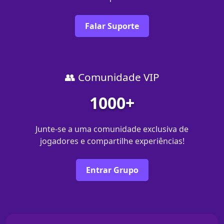
Falar Suporte
👥 Comunidade VIP
1000+
Junte-se a uma comunidade exclusiva de
jogadores e compartilhe experiências!
Entrar Grupo