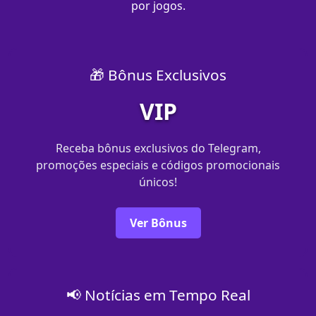
por jogos.
🎁 Bônus Exclusivos
VIP
Receba bônus exclusivos do Telegram,
promoções especiais e códigos promocionais
únicos!
Ver Bônus
📢 Notícias em Tempo Real