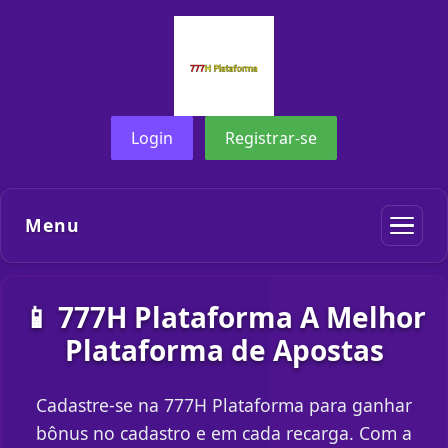
Login
Registrar-se
Menu
📱 777H Plataforma A Melhor
Plataforma de Apostas
Cadastre-se na 777H Plataforma para ganhar
bônus no cadastro e em cada recarga. Com a