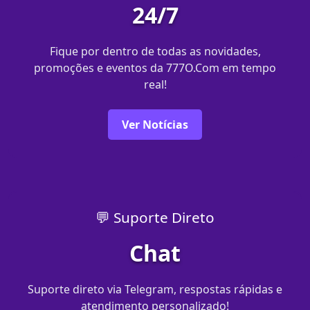
24/7
Fique por dentro de todas as novidades,
promoções e eventos da 777O.Com em tempo
real!
Ver Notícias
💬 Suporte Direto
Chat
Suporte direto via Telegram, respostas rápidas e
atendimento personalizado!