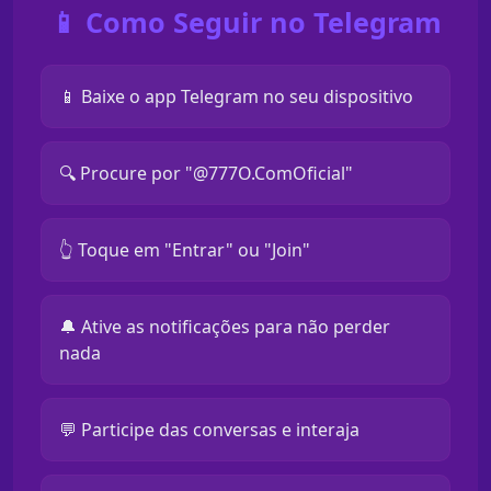
📱 Como Seguir no Telegram
📱 Baixe o app Telegram no seu dispositivo
🔍 Procure por "@777O.ComOficial"
👆 Toque em "Entrar" ou "Join"
🔔 Ative as notificações para não perder
nada
💬 Participe das conversas e interaja