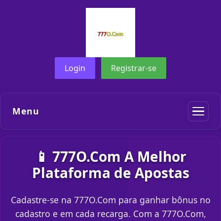
Login
Registrar-se
Menu
📱 777O.Com A Melhor
Plataforma de Apostas
Cadastre-se na 777O.Com para ganhar bônus no
cadastro e em cada recarga. Com a 777O.Com,