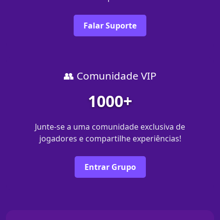
Falar Suporte
👥 Comunidade VIP
1000+
Junte-se a uma comunidade exclusiva de
jogadores e compartilhe experiências!
Entrar Grupo