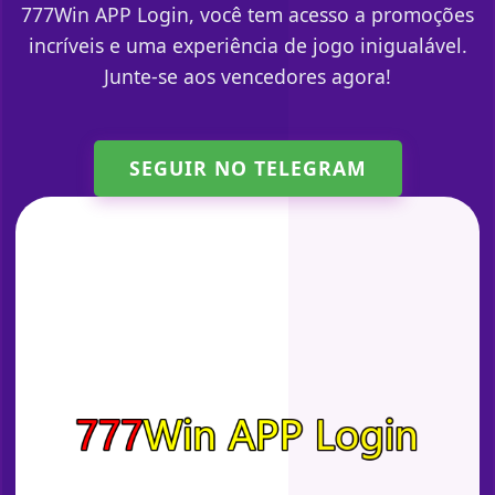
777Win APP Login, você tem acesso a promoções
incríveis e uma experiência de jogo inigualável.
Junte-se aos vencedores agora!
SEGUIR NO TELEGRAM