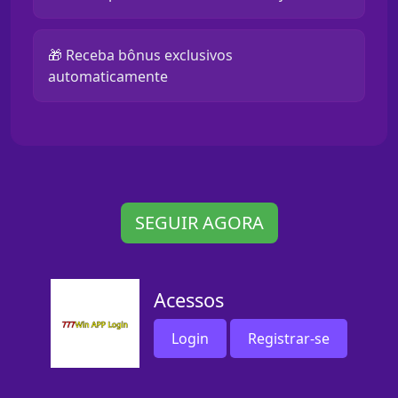
🎁 Receba bônus exclusivos
automaticamente
SEGUIR AGORA
Acessos
Login
Registrar-se