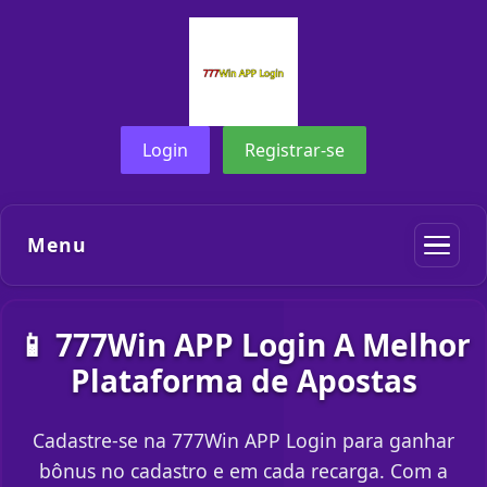
Login
Registrar-se
Menu
📱 777Win APP Login A Melhor
Plataforma de Apostas
Cadastre-se na 777Win APP Login para ganhar
bônus no cadastro e em cada recarga. Com a