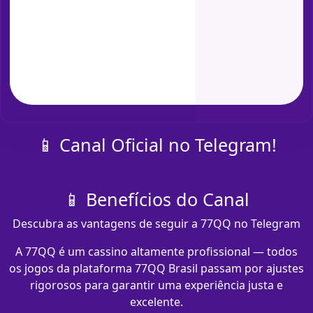
📱 Canal Oficial no Telegram!
📱 Benefícios do Canal
Descubra as vantagens de seguir a 77QQ no Telegram
A 77QQ é um cassino altamente profissional — todos
os jogos da plataforma 77QQ Brasil passam por ajustes
rigorosos para garantir uma experiência justa e
excelente.