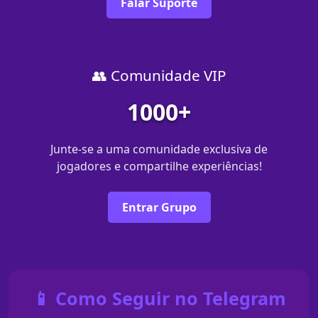
Falar Suporte
👥 Comunidade VIP
1000+
Junte-se a uma comunidade exclusiva de
jogadores e compartilhe experiências!
Entrar Grupo
📱 Como Seguir no Telegram