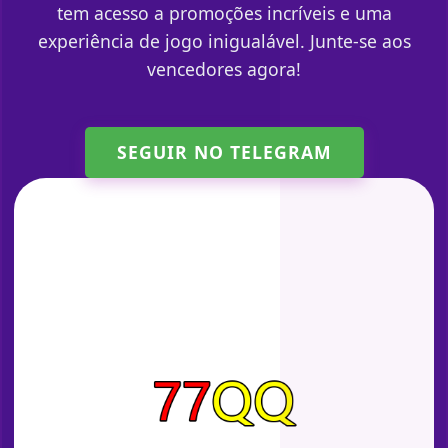
tem acesso a promoções incríveis e uma
experiência de jogo inigualável. Junte-se aos
vencedores agora!
SEGUIR NO TELEGRAM