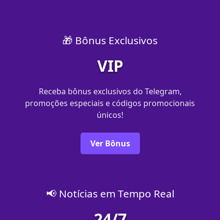
🎁 Bônus Exclusivos
VIP
Receba bônus exclusivos do Telegram,
promoções especiais e códigos promocionais
únicos!
Ver Bônus
📢 Notícias em Tempo Real
24/7