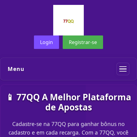
Login
Registrar-se
Menu
📱 77QQ A Melhor Plataforma
de Apostas
Cadastre-se na 77QQ para ganhar bônus no
cadastro e em cada recarga. Com a 77QQ, você