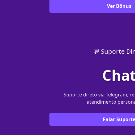
Ver Bônus
💬 Suporte Di
Cha
Suporte direto via Telegram, r
atendimento persona
Falar Suport