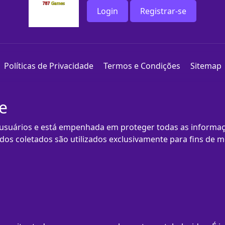
Login
Registrar-se
Políticas de Privacidade
Termos e Condições
Sitemap
de
s usuários e está empenhada em proteger todas as informaç
os coletados são utilizados exclusivamente para fins de m