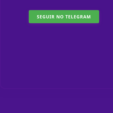
SEGUIR NO TELEGRAM