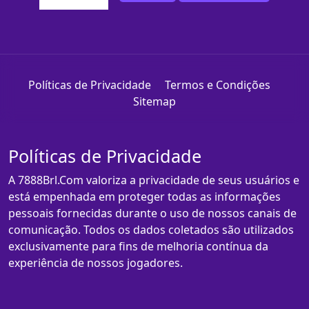
Políticas de Privacidade
Termos e Condições
Sitemap
Políticas de Privacidade
A 7888Brl.Com valoriza a privacidade de seus usuários e
está empenhada em proteger todas as informações
pessoais fornecidas durante o uso de nossos canais de
comunicação. Todos os dados coletados são utilizados
exclusivamente para fins de melhoria contínua da
experiência de nossos jogadores.