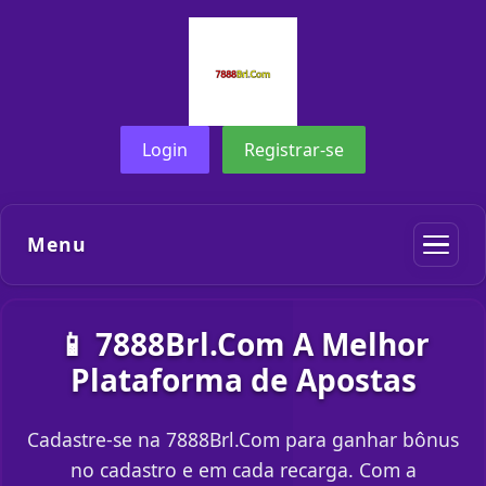
Login
Registrar-se
Menu
📱 7888Brl.Com A Melhor
Plataforma de Apostas
Cadastre-se na 7888Brl.Com para ganhar bônus
no cadastro e em cada recarga. Com a