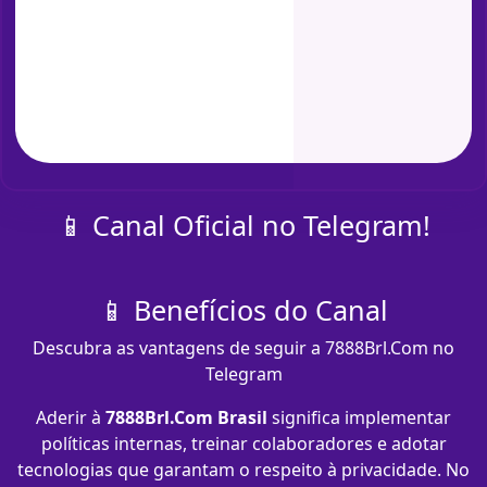
📱 Canal Oficial no Telegram!
📱 Benefícios do Canal
Descubra as vantagens de seguir a 7888Brl.Com no
Telegram
Aderir à
7888Brl.Com Brasil
significa implementar
políticas internas, treinar colaboradores e adotar
tecnologias que garantam o respeito à privacidade. No