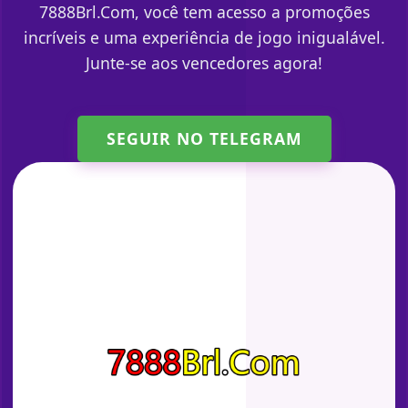
7888Brl.Com, você tem acesso a promoções
incríveis e uma experiência de jogo inigualável.
Junte-se aos vencedores agora!
SEGUIR NO TELEGRAM