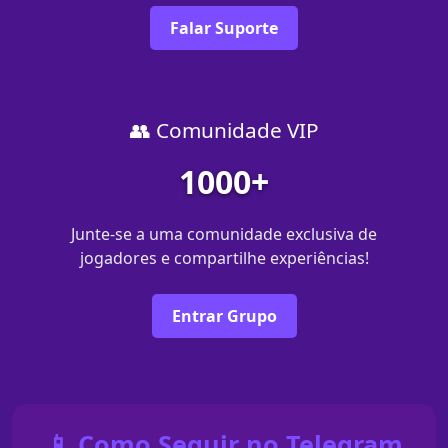
Falar Suporte
👥 Comunidade VIP
1000+
Junte-se a uma comunidade exclusiva de
jogadores e compartilhe experiências!
Entrar Grupo
📱 Como Seguir no Telegram