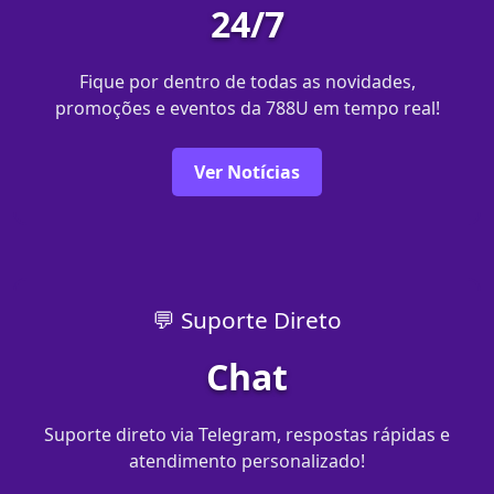
24/7
Fique por dentro de todas as novidades,
promoções e eventos da 788U em tempo real!
Ver Notícias
💬 Suporte Direto
Chat
Suporte direto via Telegram, respostas rápidas e
atendimento personalizado!