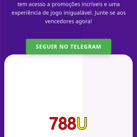
tem acesso a promoções incríveis e uma
experiência de jogo inigualável. Junte-se aos
vencedores agora!
SEGUIR NO TELEGRAM