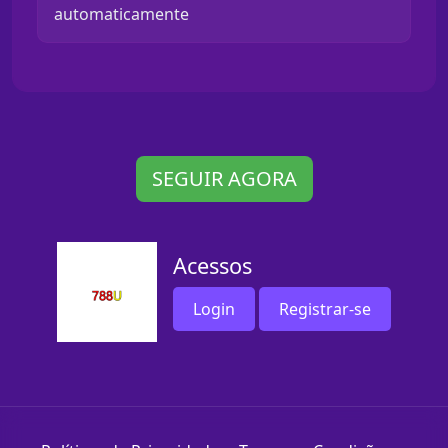
automaticamente
SEGUIR AGORA
Acessos
Login
Registrar-se