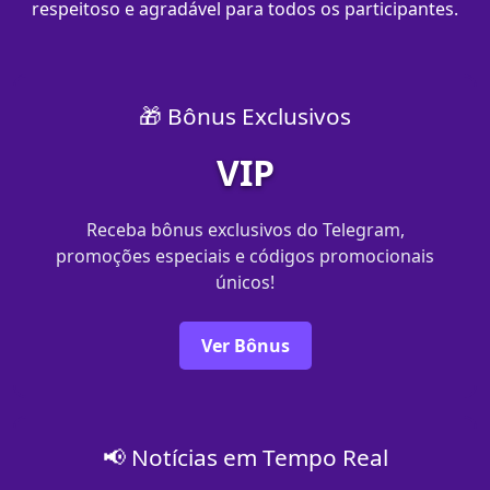
respeitoso e agradável para todos os participantes.
🎁 Bônus Exclusivos
VIP
Receba bônus exclusivos do Telegram,
promoções especiais e códigos promocionais
únicos!
Ver Bônus
📢 Notícias em Tempo Real