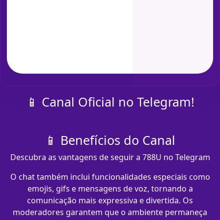
📱 Canal Oficial no Telegram!
📱 Benefícios do Canal
Descubra as vantagens de seguir a 788U no Telegram
O chat também inclui funcionalidades especiais como
emojis, gifs e mensagens de voz, tornando a
comunicação mais expressiva e divertida. Os
moderadores garantem que o ambiente permaneça