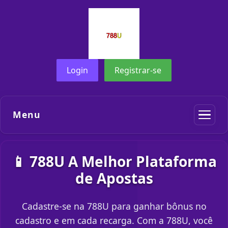
Login
Registrar-se
Menu
📱 788U A Melhor Plataforma
de Apostas
Cadastre-se na 788U para ganhar bônus no
cadastro e em cada recarga. Com a 788U, você