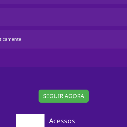
a
aticamente
SEGUIR AGORA
Acessos