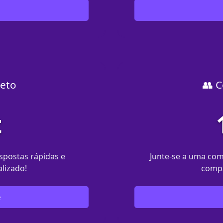
reto
👥 
t
espostas rápidas e
Junte-se a uma com
lizado!
compa
e