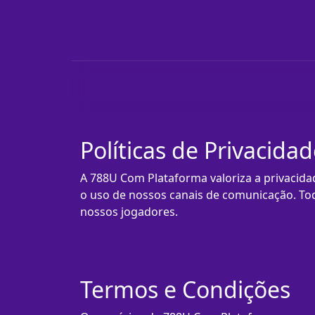
Políticas de Privacida
A 788U Com Plataforma valoriza a privacid
o uso de nossos canais de comunicação. Tod
nossos jogadores.
Termos e Condições