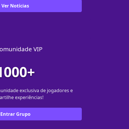
Ver Notícias
Comunidade VIP
1000+
unidade exclusiva de jogadores e
rtilhe experiências!
Entrar Grupo