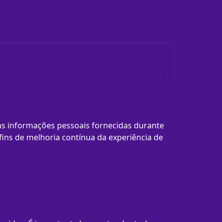
as informações pessoais fornecidas durante
fins de melhoria contínua da experiência de