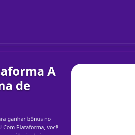
taforma A
ma de
ara ganhar bônus no
U Com Plataforma, você