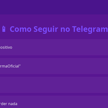
📱 Como Seguir no Telegram
ositivo
rmaOficial"
erder nada