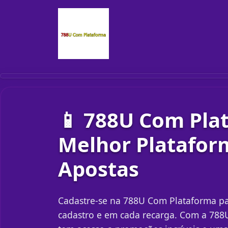
📱 788U Com Pla
Melhor Platafor
Apostas
Cadastre-se na 788U Com Plataforma p
cadastro e em cada recarga. Com a 788