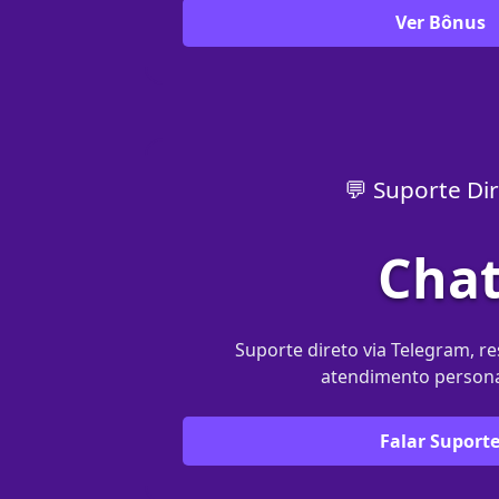
Ver Bônus
💬 Suporte Di
Cha
Suporte direto via Telegram, r
atendimento persona
Falar Suport