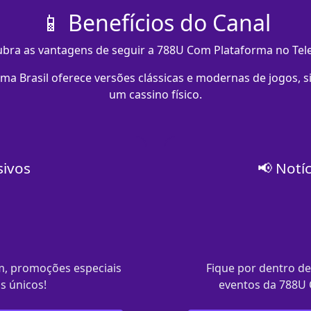
📱 Benefícios do Canal
bra as vantagens de seguir a 788U Com Plataforma no Te
 Brasil oferece versões clássicas e modernas de jogos, s
um cassino físico.
sivos
📢 Notí
m, promoções especiais
Fique por dentro d
s únicos!
eventos da 788U 