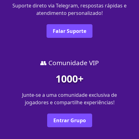
Suporte direto via Telegram, respostas rápidas e
atendimento personalizado!
Falar Suporte
👥 Comunidade VIP
1000+
Junte-se a uma comunidade exclusiva de
jogadores e compartilhe experiências!
Entrar Grupo