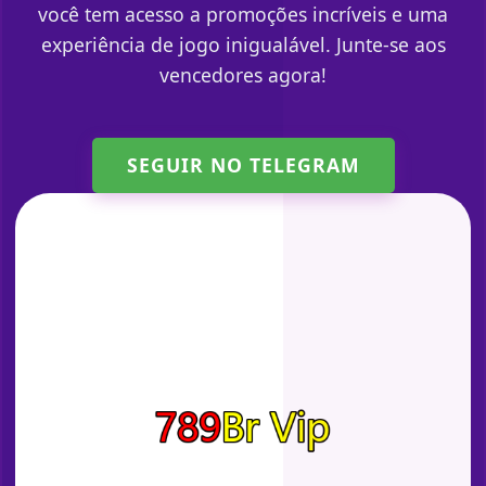
você tem acesso a promoções incríveis e uma
experiência de jogo inigualável. Junte-se aos
vencedores agora!
SEGUIR NO TELEGRAM