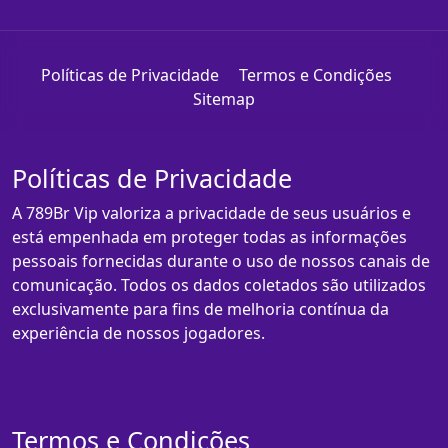
Políticas de Privacidade
Termos e Condições
Sitemap
Políticas de Privacidade
A 789Br Vip valoriza a privacidade de seus usuários e
está empenhada em proteger todas as informações
pessoais fornecidas durante o uso de nossos canais de
comunicação. Todos os dados coletados são utilizados
exclusivamente para fins de melhoria contínua da
experiência de nossos jogadores.
Termos e Condições