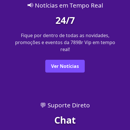
📢 Notícias em Tempo Real
24/7
Fique por dentro de todas as novidades,
promoções e eventos da 789Br Vip em tempo
real!
Ver Notícias
💬 Suporte Direto
Chat