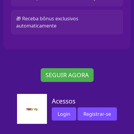
🎁 Receba bônus exclusivos
automaticamente
SEGUIR AGORA
Acessos
Login
Registrar-se