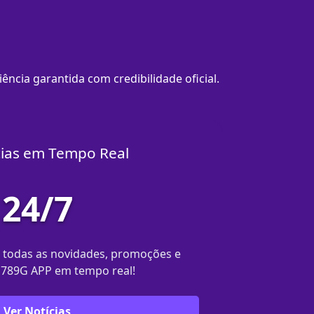
cia garantida com credibilidade oficial.
cias em Tempo Real
24/7
e todas as novidades, promoções e
 789G APP em tempo real!
Ver Notícias