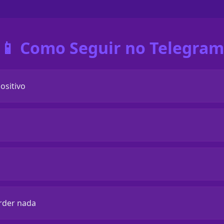
📱 Como Seguir no Telegram
ositivo
erder nada