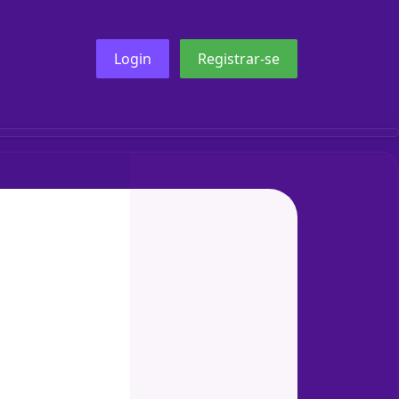
Login
Registrar-se