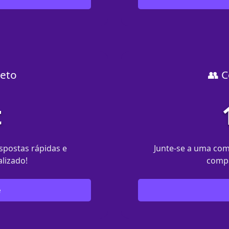
reto
👥 
t
espostas rápidas e
Junte-se a uma com
lizado!
compa
e