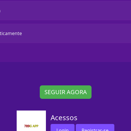
a
aticamente
SEGUIR AGORA
Acessos
Login
Registrar-se