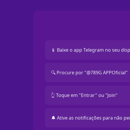
📱 Baixe o app Telegram no seu disp
🔍 Procure por "@789G APPOficial"
👆 Toque em "Entrar" ou "Join"
🔔 Ative as notificações para não p