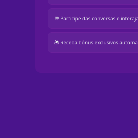
💬 Participe das conversas e interaj
🎁 Receba bônus exclusivos autom