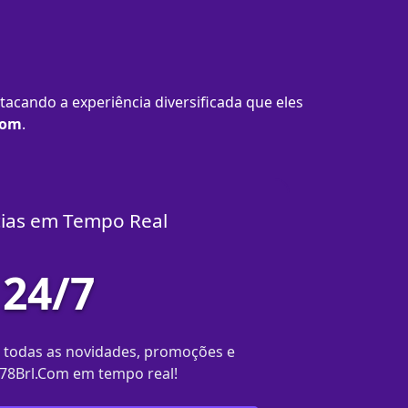
tacando a experiência diversificada que eles
Com
.
cias em Tempo Real
24/7
e todas as novidades, promoções e
 78Brl.Com em tempo real!