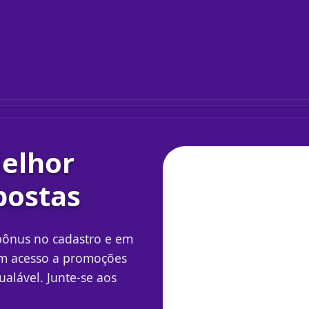
Melhor
postas
bônus no cadastro e em
em acesso a promoções
ualável. Junte-se aos