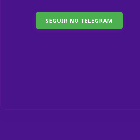
SEGUIR NO TELEGRAM