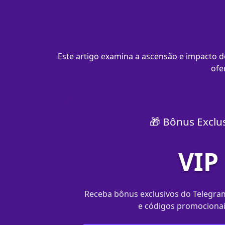
Este artigo examina a ascensão e impacto do
ofe
🎁 Bônus Exclu
VIP
Receba bônus exclusivos do Telegra
e códigos promocionai