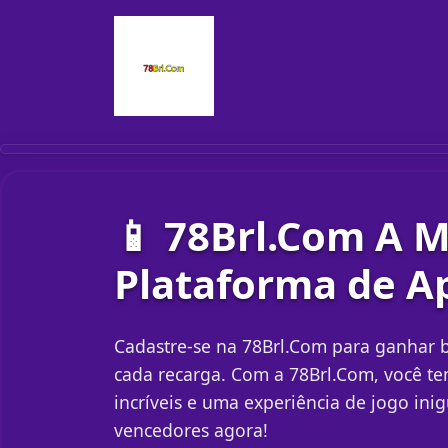
📱 78Brl.Com A 
Plataforma de A
Cadastre-se na 78Brl.Com para ganhar 
cada recarga. Com a 78Brl.Com, você t
incríveis e uma experiência de jogo inig
vencedores agora!