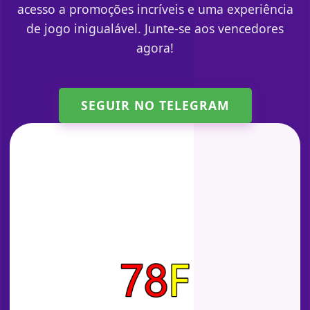
acesso a promoções incríveis e uma experiência
de jogo inigualável. Junte-se aos vencedores
agora!
SEGUIR NO TELEGRAM