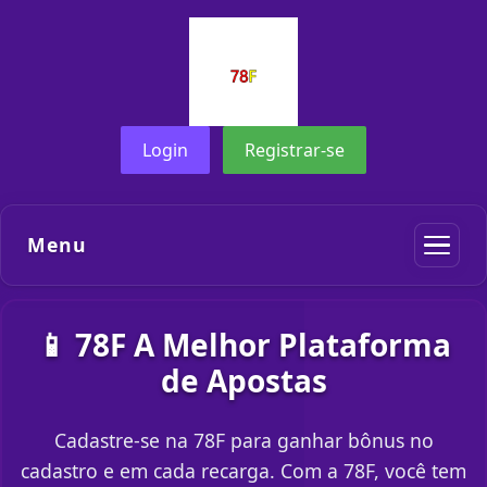
Login
Registrar-se
Menu
📱 78F A Melhor Plataforma
de Apostas
Cadastre-se na 78F para ganhar bônus no
cadastro e em cada recarga. Com a 78F, você tem