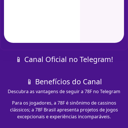
📱 Canal Oficial no Telegram!
📱 Benefícios do Canal
Descubra as vantagens de seguir a 78F no Telegram
Para os jogadores, a 78F é sinônimo de cassinos
clássicos; a 78F Brasil apresenta projetos de jogos
excepcionais e experiências incomparáveis.