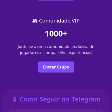
👥 Comunidade VIP
1000+
Junte-se a uma comunidade exclusiva de
jogadores e compartilhe experiências!
Entrar Grupo
📱 Como Seguir no Telegram