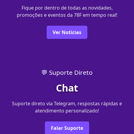
Fique por dentro de todas as novidades,
promoções e eventos da 78F em tempo real!
Ver Notícias
💬 Suporte Direto
Chat
Suporte direto via Telegram, respostas rápidas e
atendimento personalizado!
Falar Suporte