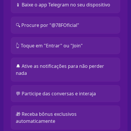
📱 Baixe o app Telegram no seu dispositivo
🔍 Procure por "@78FOficial"
👆 Toque em "Entrar" ou "Join"
🔔 Ative as notificações para não perder
nada
💬 Participe das conversas e interaja
🎁 Receba bônus exclusivos
automaticamente