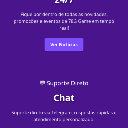
Fique por dentro de todas as novidades,
promoções e eventos da 78G Game em tempo
real!
Ver Notícias
💬 Suporte Direto
Chat
Suporte direto via Telegram, respostas rápidas e
atendimento personalizado!