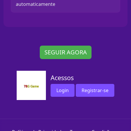
automaticamente
SEGUIR AGORA
Acessos
Login
Registrar-se