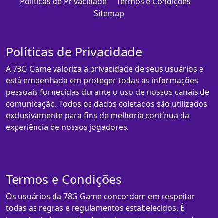
Políticas de Privacidade
Termos e Condições
Sitemap
Políticas de Privacidade
A 78G Game valoriza a privacidade de seus usuários e
está empenhada em proteger todas as informações
pessoais fornecidas durante o uso de nossos canais de
comunicação. Todos os dados coletados são utilizados
exclusivamente para fins de melhoria contínua da
experiência de nossos jogadores.
Termos e Condições
Os usuários da 78G Game concordam em respeitar
todas as regras e regulamentos estabelecidos. É