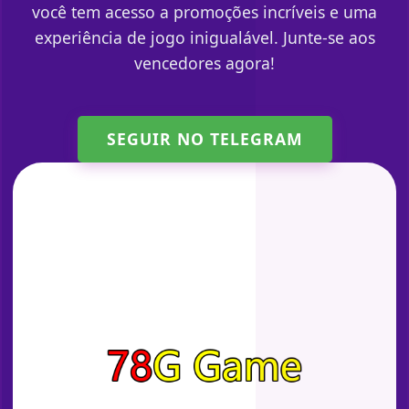
você tem acesso a promoções incríveis e uma
experiência de jogo inigualável. Junte-se aos
vencedores agora!
SEGUIR NO TELEGRAM